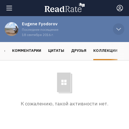
Eugene Fyodorov
Поиск
Последнее посещение:
18 сентября 2016 г.
Новости
СЬ
КОММЕНТАРИИ
ЦИТАТЫ
ДРУЗЬЯ
КОЛЛЕКЦИИ
Рейтинги
Книги
Экранизации
К сожалению, такой активности нет.
Коллекции