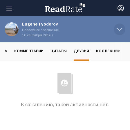
Eugene Fyodorov
Поиск
Последнее посещение:
18 сентября 2016 г.
Новости
ОСЬ
КОММЕНТАРИИ
ЦИТАТЫ
ДРУЗЬЯ
КОЛЛЕКЦИИ
Рейтинги
Книги
Экранизации
К сожалению, такой активности нет.
Коллекции