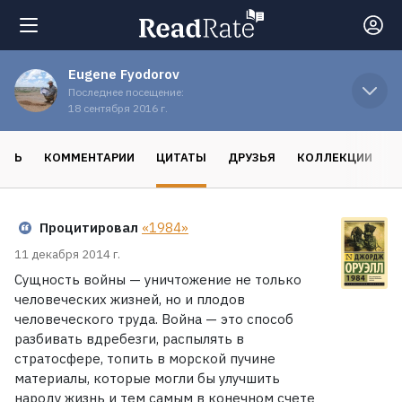
Eugene Fyodorov
Поиск
Последнее посещение:
18 сентября 2016 г.
Новости
ОСЬ
КОММЕНТАРИИ
ЦИТАТЫ
ДРУЗЬЯ
КОЛЛЕКЦИИ
Рейтинги
Процитировал
«1984»
Книги
11 декабря 2014 г.
Сущность войны — уничтожение не только
человеческих жизней, но и плодов
Экранизации
человеческого труда. Война — это способ
разбивать вдребезги, распылять в
стратосфере, топить в морской пучине
Коллекции
материалы, которые могли бы улучшить
народу жизнь и тем самым в конечном счете