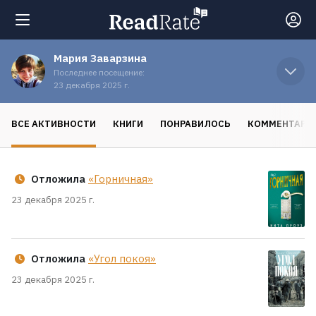
Мария Заварзина
Поиск
Последнее посещение:
23 декабря 2025 г.
Новости
ВСЕ АКТИВНОСТИ
КНИГИ
ПОНРАВИЛОСЬ
КОММЕНТАРИ
Рейтинги
Отложила
«Горничная»
Книги
23 декабря 2025 г.
Экранизации
Отложила
«Угол покоя»
23 декабря 2025 г.
Коллекции