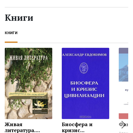
Жанры
Книги
Серии
КНИГИ
Экранизации
Коллекции
Живая
Биосфера и
Фане
литература....
кризис...