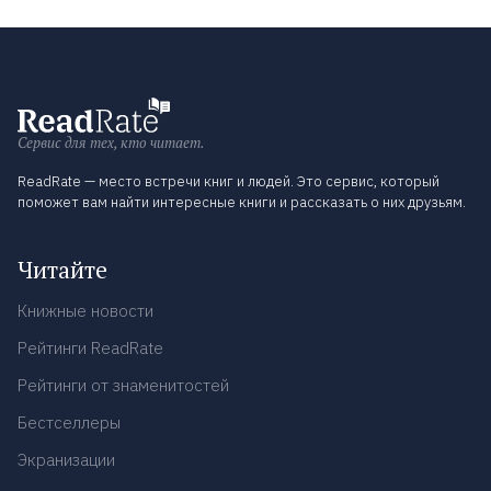
Сервис для тех, кто читает.
ReadRate — место встречи книг и людей. Это сервис, который
поможет вам найти интересные книги и рассказать о них друзьям.
Читайте
Книжные новости
Рейтинги ReadRate
Рейтинги от знаменитостей
Бестселлеры
Экранизации