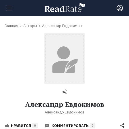
Поиск
Главная
Авторы
Александр Евдокимов
Новости
Рейтинги
Книги
Самые
Александр Евдокимов
обсуждаемые
Александр Евдокимов
книги
КОММЕНТИРОВАТЬ
НРАВИТСЯ
0
0
Авторы