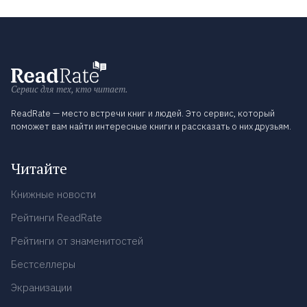
Сервис для тех, кто читает.
ReadRate — место встречи книг и людей. Это сервис, который
поможет вам найти интересные книги и рассказать о них друзьям.
Читайте
Книжные новости
Рейтинги ReadRate
Рейтинги от знаменитостей
Бестселлеры
Экранизации