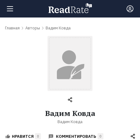
Поиск
Главная
Авторы
Вадим Ковда
Новости
Рейтинги
Книги
Самые
Вадим Ковда
обсуждаемые
Вадим Ковда
книги
КОММЕНТИРОВАТЬ
НРАВИТСЯ
0
0
Авторы