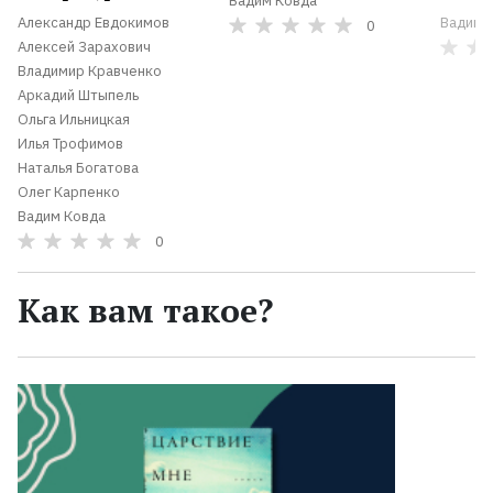
Вадим Ковда
Александр Евдокимов
Вадим 
0
Алексей Зарахович
Владимир Кравченко
Аркадий Штыпель
Ольга Ильницкая
Илья Трофимов
Наталья Богатова
Олег Карпенко
Вадим Ковда
0
Как вам такое?