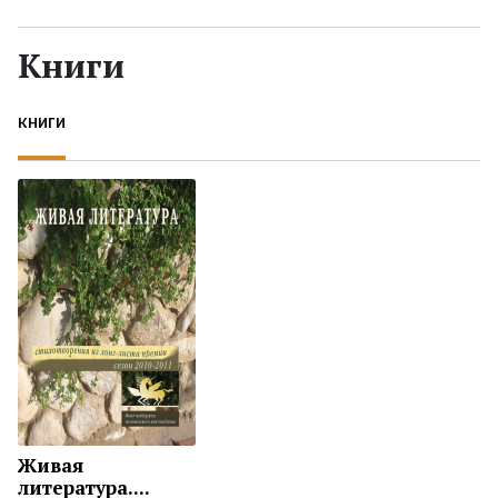
Жанры
Книги
Серии
КНИГИ
Экранизации
Коллекции
Живая
литература....