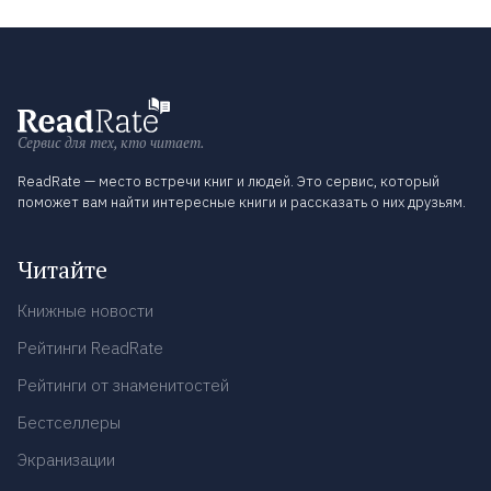
Сервис для тех, кто читает.
ReadRate — место встречи книг и людей. Это сервис, который
поможет вам найти интересные книги и рассказать о них друзьям.
Читайте
Книжные новости
Рейтинги ReadRate
Рейтинги от знаменитостей
Бестселлеры
Экранизации