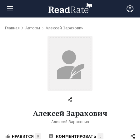
Поиск
Главная
Авторы
Алексей Зарахович
Новости
Рейтинги
Книги
Самые
Алексей Зарахович
обсуждаемые
Алексей Зарахович
книги
КОММЕНТИРОВАТЬ
НРАВИТСЯ
0
0
Авторы