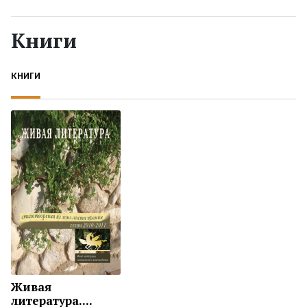
Жанры
Книги
Серии
КНИГИ
Экранизации
Коллекции
Живая
литература....