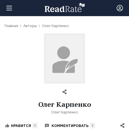
Поиск
Главная
Авторы
Олег Карпенко
Новости
Рейтинги
Книги
Самые
Олег Карпенко
обсуждаемые
Олег Карпенко
книги
КОММЕНТИРОВАТЬ
НРАВИТСЯ
0
0
Авторы