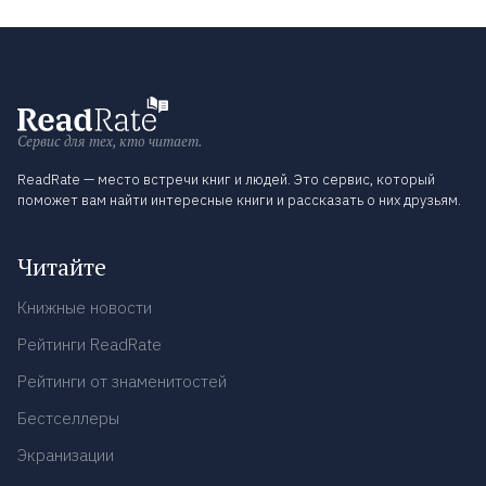
Сервис для тех, кто читает.
ReadRate — место встречи книг и людей. Это сервис, который
поможет вам найти интересные книги и рассказать о них друзьям.
Читайте
Книжные новости
Рейтинги ReadRate
Рейтинги от знаменитостей
Бестселлеры
Экранизации