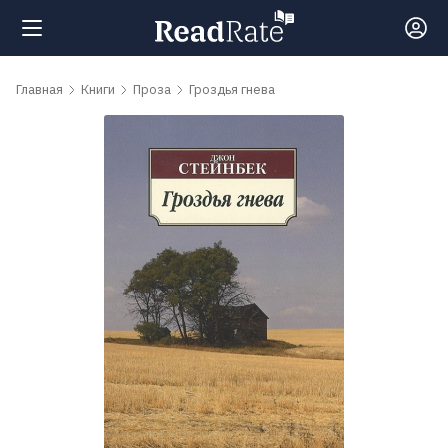
Поиск
Главная
Книги
Проза
Гроздья гнева
Новости
Рейтинги
Книги
Самые
обсуждаемые
книги
Авторы