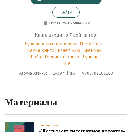
НАЙТИ
Добавить в коллекцию
Книга входит в 7 рейтингов:
Лучшие книги по версии The Atlantic
,
Какие книги читает Хью Джекман
,
Райан Гослинг и книги
,
Лучшие...
Ещё
Азбука-Аттикус
1939 г.
16+
9785389181168
Материалы
Новинки книг
«Шестьдесят килограммов нокаутов»: