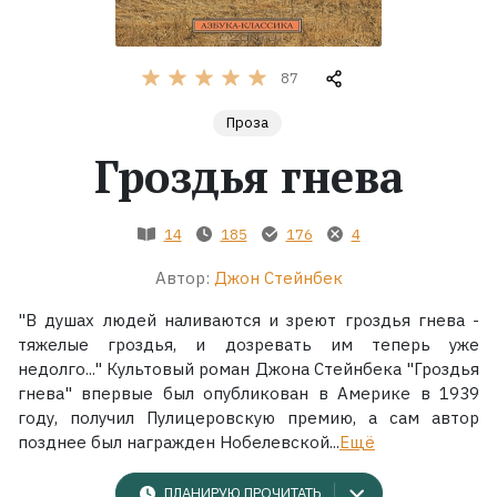
Жанры
87
Серии
Проза
Гроздья гнева
Экранизации
Коллекции
14
185
176
4
Автор:
Джон Стейнбек
"В душах людей наливаются и зреют гроздья гнева -
тяжелые гроздья, и дозревать им теперь уже
недолго..." Культовый роман Джона Стейнбека "Гроздья
гнева" впервые был опубликован в Америке в 1939
году, получил Пулицеровскую премию, а сам автор
позднее был награжден Нобелевской...
Ещё
ПЛАНИРУЮ ПРОЧИТАТЬ