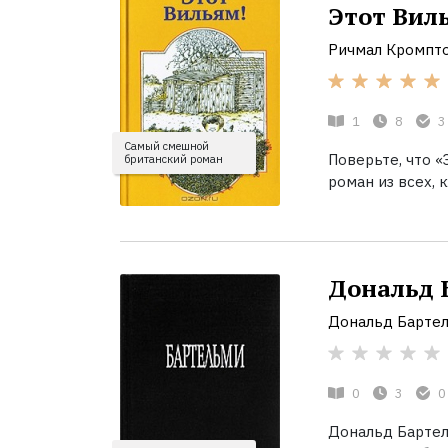
Этот Вил
Ричмал Кромпт
1
8
3
Самый смешной
Поверьте, что 
британский роман
роман из всех, 
Дональд 
Дональд Барте
0
3
0
Дональд Бартел