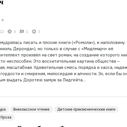
ч
9
22
3
1
3
удрялась писать и плохие книги («Ромола»), и наполовину
иэль Деронда»), но только в случае с «Мидлмарч» её
нтеллект произвёл на свет роман, на создание которого ни
сто неспособен. Это восхитительная картина общества –
ая, масштабная. Удивительная смесь порядка и хаоса, наде
гордости и смирения, милосердия и алчности. Эх, если бы о
ым выдать Доротею замуж за Лидгейта…
ура
Внеклассное чтение
Детские приключенческие книги
Проза