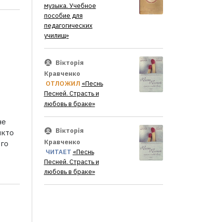
музыка. Учебное
пособие для
педагогических
училищ»
Вікторія
Кравченко
ОТЛОЖИЛ
«Песнь
Песней. Страсть и
любовь в браке»
не
Вікторія
икто
Кравченко
его
ЧИТАЕТ
«Песнь
Песней. Страсть и
любовь в браке»