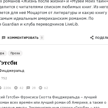
х романов «Жизнь после жизни» и «Музей моих тайн»
делится с читателями списком любимых книг. Из нег
ляется для неё Моцартом от литературы и какую книгу
 самым идеальным американским романом. По
Guardian и клуба переводчиков LiveLib.
ПОДЕЛ
КОММЕНТИРОВАТЬ
0
ура
Проза
Гэтсби
 Фицджеральд
752
2206
42
28
62
кий Гэтсби» Фрэнсиса Скотта Фицджеральда – лучший
оман всех времён или лучший роман об Америке, а также о
 сердце мечты. Заключительные строки «Гэтсби» – это,