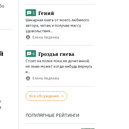
бо
Гений
1
Шикарная книга от моего любимого
автора, читаю и получаю массу
удовольствия...
Елена Авдеева
й
Гроздья гнева
6
Стоит на полке пока не дочитанной,
не знаю может когда-нибудь вернусь
и...
Елена Авдеева
Все обсуждения
р
я
ПОПУЛЯРНЫЕ РЕЙТИНГИ