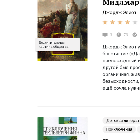
Мидлмар
Джордж Элиот
3
73
Восхитительная
Джордж Элиот ум
картина общества
блестящие («Дан
превосходный и
другой был про
органичная, жив
безысходности, 
ещё сочла нужн
Детская литерат
Приключения