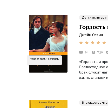
Детская литерат
Гордость
Джейн Остин
94
729
Моцарт среди романов
«Гордость и пр
Превосходное о
брак служит наг
жизнь становитс
Внеклассное чте