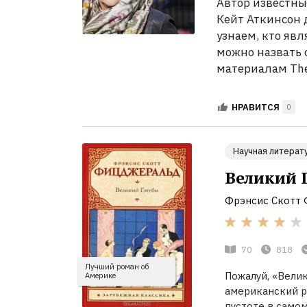
Автор известны
Кейт Аткинсон 
узнаем, кто яв
можно назвать
материалам The 
НРАВИТСЯ
0
Научная литерат
Великий 
Фрэнсис Скотт
70
818
Лучший роман об
Пожалуй, «Вели
Америке
американский р
пустоте в самом