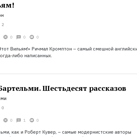
ьям!
он
2
0
0
0
«Этот Вильям!» Ричмал Кромптон – самый смешной английск
когда-либо написанных.
Бартельми. Шестьдесят рассказов
лми
0
0
1
0
ьми, как и Роберт Кувер, – самые модернистские авторы