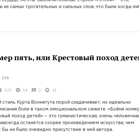
и из самых трогательных и сильных слов, что были когда-ли
мер пять, или Крестовый поход дете
136
327
14
2
21
стиль Курта Воннегута порой озадачивает, но идеально
писания боли в таком эмоциональном сюжете. «Бойня номе
овый поход детей» – это гуманистическая, очень человечна
навсегда останется скорее произведением искусства, чем
 бы ни было очевидно присутствие в ней автора.