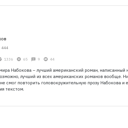
ков
444
1336
65
9
44
мира Набокова – лучший американский роман, написанный 
озможно, лучший из всех американских романов вообще. Н
 не смог повторить головокружительную прозу Набокова и 
ия текстом.