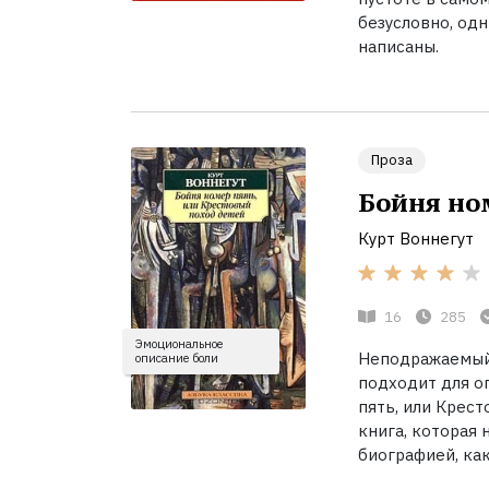
безусловно, одн
написаны.
Проза
Бойня но
Курт Воннегут
16
285
Эмоциональное
Неподражаемый 
описание боли
подходит для о
пять, или Крест
книга, которая 
биографией, как