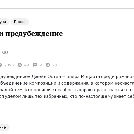
ура
Проза
 и предубеждение
683
2098
49
9
73
едубеждение» Джейн Остен – опера Моцарта среди романов
бъединение композиции и содержания, в котором несчаст
радой тем, кто проявляет слабость характера, а счастье на 
я уделом лишь тех избранных, кто по-настоящему знает себ
ние