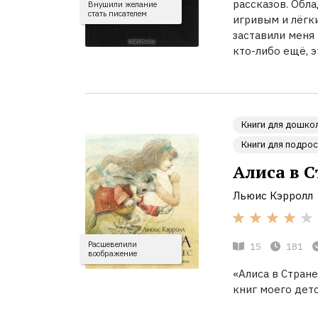
рассказов. Обл
Внушили желание
стать писателем
игривым и лёгк
заставили меня 
кто-либо ещё, 
Книги для дошко
Книги для подро
Алиса в С
Льюис Кэрролл
Расшевелили
15
181
воображение
«Алиса в Стране
книг моего детс