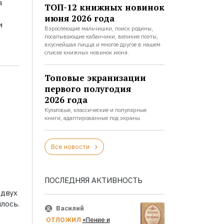
я
ТОП-12 книжных новинок
июня 2026 года
м
Взрослеющие мальчишки, поиск родины,
посапывающие кабанчики, великие поэты,
вкуснейшая пицца и многое другое в нашем
списке книжных новинок июня.
Топовые экранизации
первого полугодия
2026 года
Культовые, классические и популярные
книги, адаптированные под экраны.
Все новости
ПОСЛЕДНЯЯ АКТИВНОСТЬ
 двух
лось.
Василий
ОТЛОЖИЛ
«Пение и