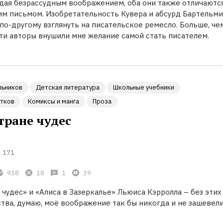
адая безрассудным воображением, оба они также отличаютс
им письмом. Изобретательность Кувера и абсурд Бартельми
по-другому взглянуть на писательское ремесло. Больше, че
эти авторы внушили мне желание самой стать писателем.
льников
Детская литература
Школьные учебники
стков
Комиксы и манга
Проза
тране чудес
171
938
18
1
39
 чудес» и «Алиса в Зазеркалье» Льюиса Кэрролла – без этих
тва, думаю, моё воображение так бы никогда и не зашевели