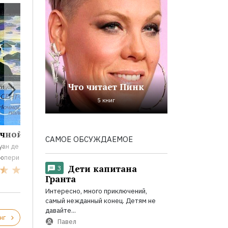
Что читает Пинк
5 книг
чной полет
Планета людей
Избранно
САМОЕ ОБСУЖДАЕМОЕ
уан де Сент-
Антуан де Сент-
Агата Кристи
юпери
Экзюпери
Дети капитана
3
10
32
Гранта
Интересно, много приключений,
самый нежданный конец. Детям не
давайте...
нг
Павел