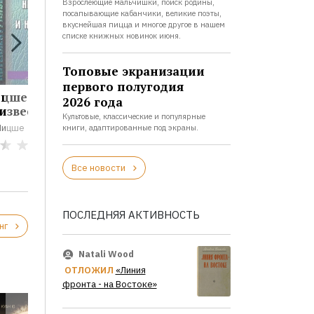
Взрослеющие мальчишки, поиск родины,
посапывающие кабанчики, великие поэты,
вкуснейшая пицца и многое другое в нашем
списке книжных новинок июня.
Топовые экранизации
первого полугодия
ицше
Аркадий
2026 года
известный и...
Стругацкий....
Культовые, классические и популярные
Ницше
Аркадий Стругацкий
книги, адаптированные под экраны.
Борис Стругацкий
0
3
Все новости
ПОСЛЕДНЯЯ АКТИВНОСТЬ
нг
Natali Wood
ОТЛОЖИЛ
«Линия
фронта - на Востоке»