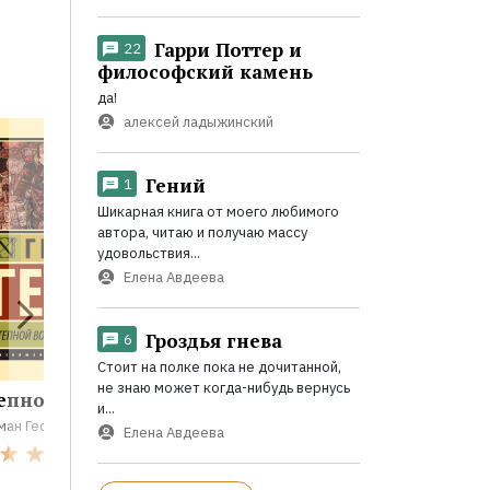
Гарри Поттер и
22
философский камень
да!
алексей ладыжинский
Гений
1
Шикарная книга от моего любимого
автора, читаю и получаю массу
удовольствия...
Елена Авдеева
Гроздья гнева
6
Стоит на полке пока не дочитанной,
не знаю может когда-нибудь вернусь
епной волк
Зеленые
и...
призраки
ман Гессе
Елена Авдеева
Оноре де Бальзак
86
и др.
Шарль Нодье