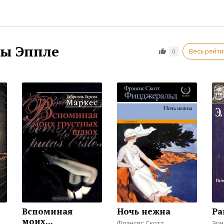
ны Эппле
Весь рейти
0
Вспоминая
Ночь нежна
Ра
моих...
Фрэнсис Скотт
Эрн