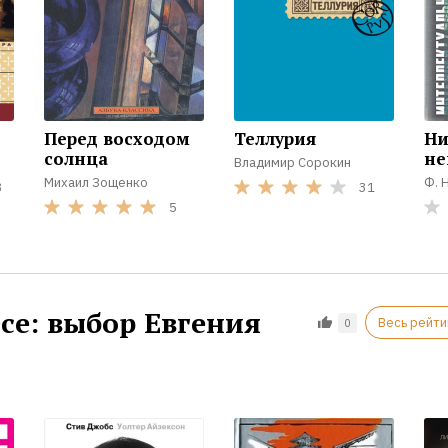
Перед восходом
Теллурия
Н
солнца
не
Владимир Сорокин
Михаил Зощенко
Ф. 
3
31
5
се: выбор Евгения
Весь рейти
0