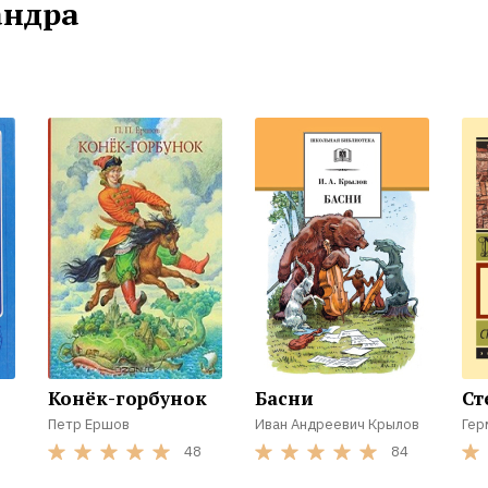
андра
Конёк-горбунок
Басни
Ст
Петр Ершов
Иван Андреевич Крылов
Гер
48
84