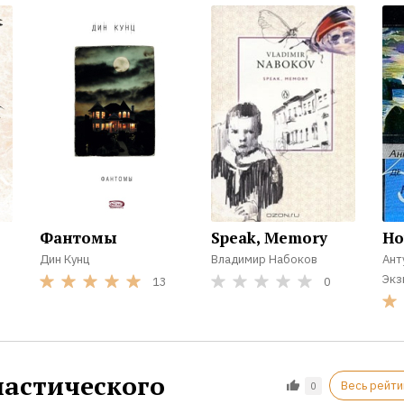
Фантомы
Speak, Memory
Но
Дин Кунц
Владимир Набоков
Ант
Экз
13
0
ластического
Весь рейти
0