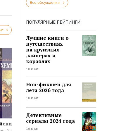
0
Все обсуждения
ПОПУЛЯРНЫЕ РЕЙТИНГИ
нг
Лучшие книги о
путешествиях
на круизных
лайнерах и
кораблях
10 книг
Нон-фикшен для
лета 2026 года
10 книг
Детективные
сериалы 2024 года
йский сад
Чума
16 книг
ест Хемингуэй
Альбер Камю