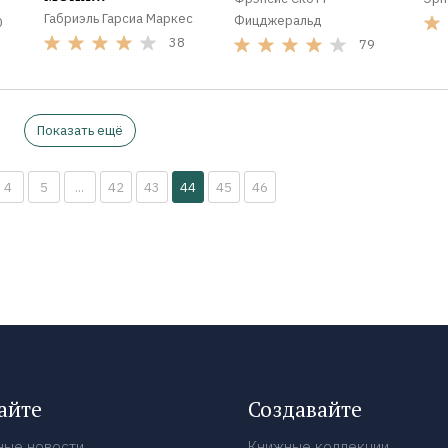
Габриэль Гарсиа Маркес
Фицджеральд
0
38
79
Показать ещё
4
5
...
42
43
44
45
46
айте
Создавайте
ные новости
Книжные коллекции