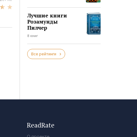
6
109
Лучшие книги
Розамунды
Пилчер
8 книг
Все рейтинги
ReadRate
О проекте