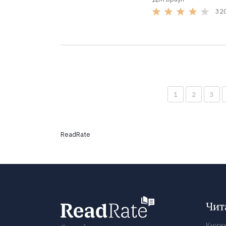
32
1
2
3
ReadRate
Чит
Книж