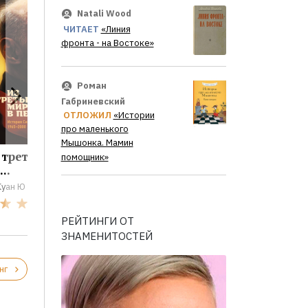
Natali Wood
ЧИТАЕТ
«Линия
фронта - на Востоке»
Роман
Габриневский
ОТЛОЖИЛ
«Истории
про маленького
Мышонка. Мамин
 третьего мира
Ошибки топ-
помощник»
...
менеджеров...
Куан Ю
Сидни Финкельштейн
5
0
РЕЙТИНГИ ОТ
ЗНАМЕНИТОСТЕЙ
нг