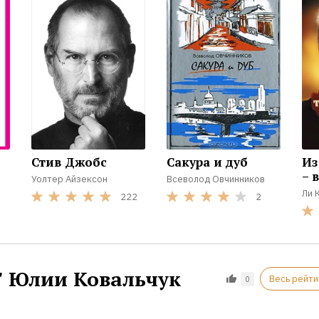
Стив Джобс
Сакура и дуб
Из
– в
Уолтер Айзексон
Всеволод Овчинников
Ли 
222
2
 Юлии Ковальчук
Весь рейти
0