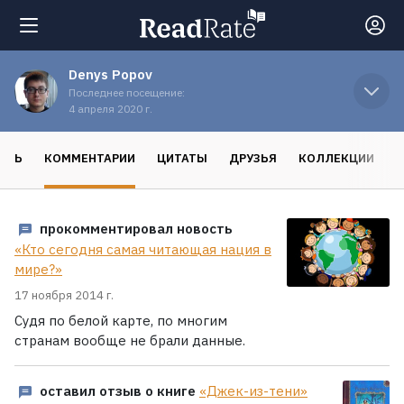
Denys Popov
Поиск
Последнее посещение:
4 апреля 2020 г.
Новости
ОСЬ
КОММЕНТАРИИ
ЦИТАТЫ
ДРУЗЬЯ
КОЛЛЕКЦИИ
Рейтинги
прокомментировал новость
«Кто сегодня самая читающая нация в
Книги
мире?»
17 ноября 2014 г.
Экранизации
Судя по белой карте, по многим
странам вообще не брали данные.
Коллекции
оставил отзыв о книге
«Джек-из-тени»